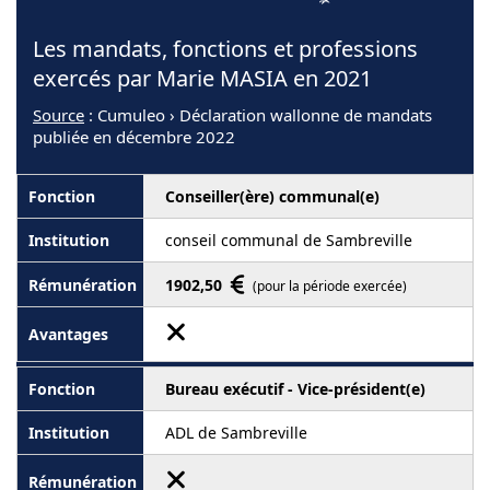
Les mandats, fonctions et professions
exercés par Marie MASIA en 2021
Source
: Cumuleo › Déclaration wallonne de mandats
publiée en décembre 2022
Conseiller(ère) communal(e)
conseil communal de Sambreville
1902,50
(pour la période exercée)
Bureau exécutif - Vice-président(e)
ADL de Sambreville