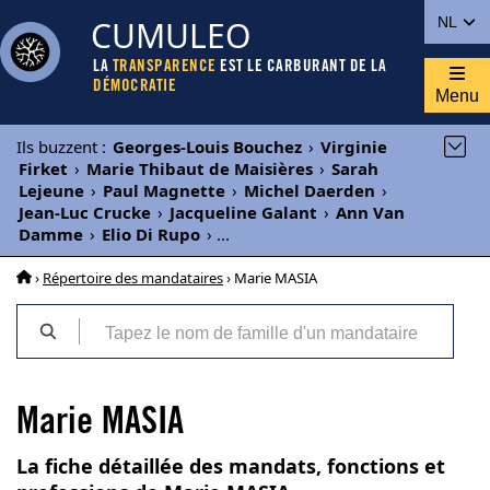
CUMULEO
NL
LA
TRANSPARENCE
EST LE CARBURANT DE LA
DÉMOCRATIE
Menu
Ils buzzent
:
Georges-Louis Bouchez
›
Virginie
Firket
›
Marie Thibaut de Maisières
›
Sarah
Lejeune
›
Paul Magnette
›
Michel Daerden
›
Jean-Luc Crucke
›
Jacqueline Galant
›
Ann Van
Damme
›
Elio Di Rupo
›
...
›
Répertoire des mandataires
› Marie MASIA
Marie MASIA
La fiche détaillée des mandats, fonctions et