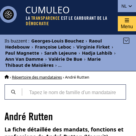
CUMULEO
NL
LA
TRANSPARENCE
EST LE CARBURANT DE LA
DÉMOCRATIE
Menu
Ils buzzent
:
Georges-Louis Bouchez
›
Raoul
Hedebouw
›
Françoise Leboc
›
Virginie Firket
›
Paul Magnette
›
Sarah Lejeune
›
Hadja Lahbib
›
Ann Van Damme
›
Valérie De Bue
›
Marie
Thibaut de Maisières
›
...
›
Répertoire des mandataires
› André Rutten
André Rutten
La fiche détaillée des mandats, fonctions et