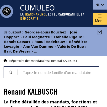
CUMULEO
NL
LA
TRANSPARENCE
EST LE CARBURANT DE LA
DÉMOCRATIE
Menu
Ils buzzent
:
Georges-Louis Bouchez
›
José
Happart
›
Paul Magnette
›
Isabelle Rigaux
›
Benoît Cassart
›
Raoul Hedebouw
›
Bénédicte
Lowagie
›
Ann Van Damme
›
Valérie De Bue
›
Bart De Wever
›
...
›
Répertoire des mandataires
› Renaud KALBUSCH
Renaud KALBUSCH
La fiche détaillée des mandats, fonctions et