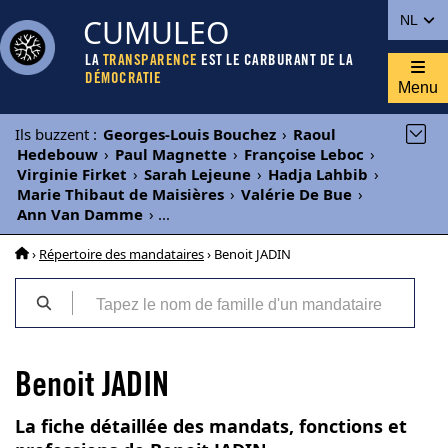
CUMULEO
NL
LA
TRANSPARENCE
EST LE CARBURANT DE LA
DÉMOCRATIE
Menu
Ils buzzent
:
Georges-Louis Bouchez
›
Raoul
Hedebouw
›
Paul Magnette
›
Françoise Leboc
›
Virginie Firket
›
Sarah Lejeune
›
Hadja Lahbib
›
Marie Thibaut de Maisières
›
Valérie De Bue
›
Ann Van Damme
›
...
›
Répertoire des mandataires
› Benoit JADIN
Benoit JADIN
La fiche détaillée des mandats, fonctions et