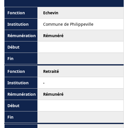
Echevin
Commune de Philippeville
Rémunéré
Retraité
-
Rémunéré