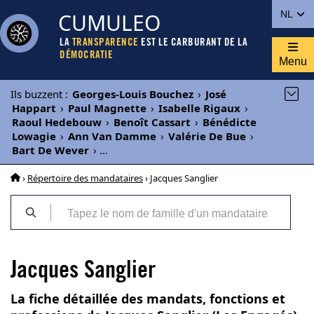
CUMULEO
NL
LA
TRANSPARENCE
EST LE CARBURANT DE LA
DÉMOCRATIE
Menu
Ils buzzent
:
Georges-Louis Bouchez
›
José
Happart
›
Paul Magnette
›
Isabelle Rigaux
›
Raoul Hedebouw
›
Benoît Cassart
›
Bénédicte
Lowagie
›
Ann Van Damme
›
Valérie De Bue
›
Bart De Wever
›
...
›
Répertoire des mandataires
› Jacques Sanglier
Jacques Sanglier
La fiche détaillée des mandats, fonctions et