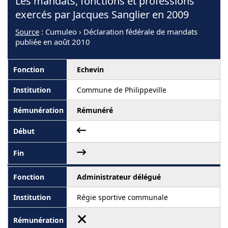
Les mandats, fonctions et professions
exercés par Jacques Sanglier en 2009
Source
: Cumuleo › Déclaration fédérale de mandats
publiée en août 2010
Echevin
Commune de Philippeville
Rémunéré
Administrateur délégué
Régie sportive communale