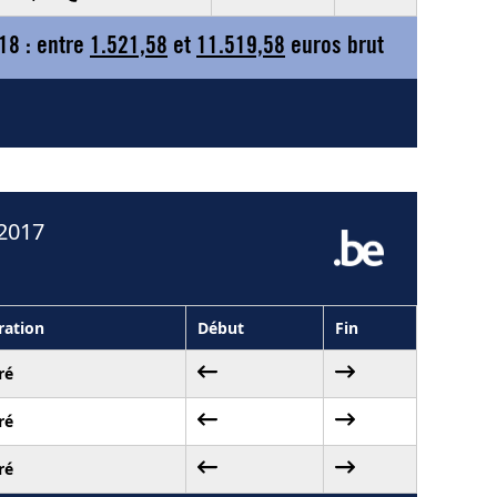
18 : entre
1.521,58
et
11.519,58
euros brut
 2017
ation
Début
Fin
ré
ré
ré