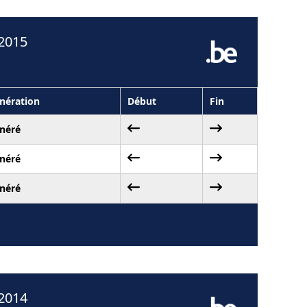
 2015
nération
Début
Fin
néré
néré
néré
 2014