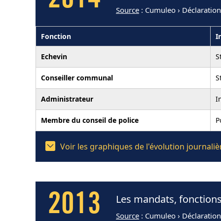
2014
Source
: Cumuleo › Déclaratio
Fonction
I
Echevin
S
Conseiller communal
S
Administrateur
I
Membre du conseil de police
P
Voir les graphiques de l'évolution journal
2013
Les mandats, fonctions
Source
: Cumuleo › Déclaratio