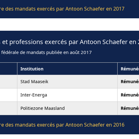
ière des mandats exercés par Antoon Schaefer en 2017
 et professions exercés par Antoon Schaefer en
n fédérale de mandats publiée en août 2017
Institution
Rémunér
Stad Maaseik
Rémuné
Inter-Energa
Rémuné
Politiezone Maasland
Rémuné
ière des mandats exercés par Antoon Schaefer en 2016