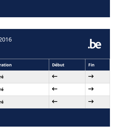
 2016
ation
Début
Fin
ré
ré
ré