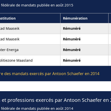
n fédérale de mandats publiée en août 2015
nstitution
Rémunération
tad Maaseik
Rémunéré
tad Maaseik
Rémunéré
nter-Energa
Rémunéré
olitiezone Maasland
Rémunéré
ière des mandats exercés par Antoon Schaefer en 2014
 et professions exercés par Antoon Schaefer en
n fédérale de mandats publiée en août 2014