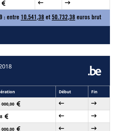
0
9 : entre
10.541,38
et
50.732,38
euros brut
 2018
ération
Début
Fin
5 000,00
58
5 000,00