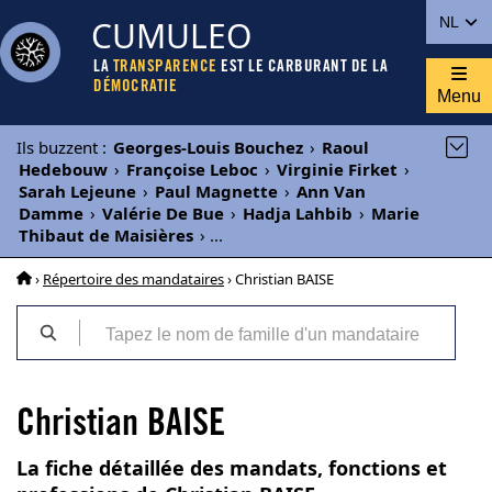
CUMULEO
NL
LA
TRANSPARENCE
EST LE CARBURANT DE LA
DÉMOCRATIE
Menu
Ils buzzent
:
Georges-Louis Bouchez
›
Raoul
Hedebouw
›
Françoise Leboc
›
Virginie Firket
›
Sarah Lejeune
›
Paul Magnette
›
Ann Van
Damme
›
Valérie De Bue
›
Hadja Lahbib
›
Marie
Thibaut de Maisières
›
...
›
Répertoire des mandataires
› Christian BAISE
Christian BAISE
La fiche détaillée des mandats, fonctions et