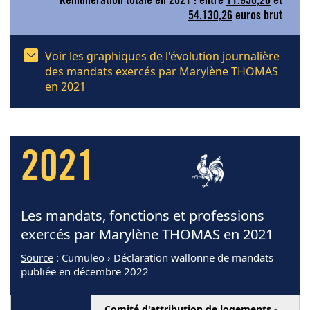
Rémunération totale en 2021 : entre
11.956,26
et
54.130,26
euros brut
Voir les graphiques de l'évolution journalière
des mandats exercés par Marylène THOMAS
en 2021
2021
Les mandats, fonctions et professions
exercés par Marylène THOMAS en 2021
Source
: Cumuleo › Déclaration wallonne de mandats
publiée en décembre 2022
Comité d'attribution de logements -