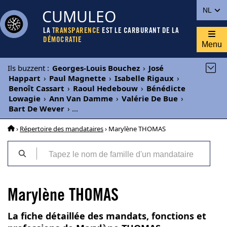
CUMULEO
NL
LA
TRANSPARENCE
EST LE CARBURANT DE LA
DÉMOCRATIE
Menu
Ils buzzent
:
Georges-Louis Bouchez
›
José
Happart
›
Paul Magnette
›
Isabelle Rigaux
›
Benoît Cassart
›
Raoul Hedebouw
›
Bénédicte
Lowagie
›
Ann Van Damme
›
Valérie De Bue
›
Bart De Wever
›
...
›
Répertoire des mandataires
› Marylène THOMAS
Marylène THOMAS
La fiche détaillée des mandats, fonctions et