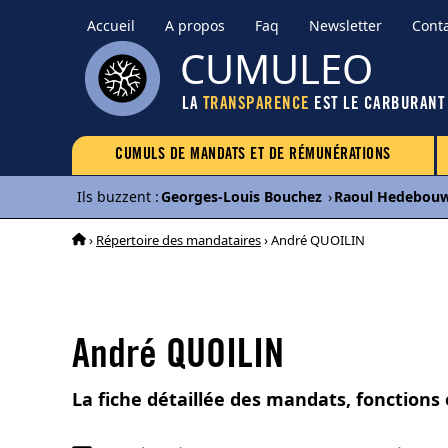
Accueil
A propos
Faq
Newsletter
Cont
CUMULEO
LA
TRANSPARENCE
EST LE CARBURANT
CUMULS DE MANDATS ET DE RÉMUNÉRATIONS
Ils buzzent
:
Georges-Louis Bouchez
›
Raoul Hedebou
›
Répertoire des mandataires
› André QUOILIN
André QUOILIN
La fiche détaillée des mandats, fonction