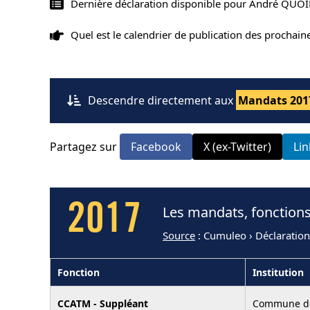
Dernière déclaration disponible pour André QUOI
Quel est le calendrier de publication des prochai
Descendre directement aux
Mandats 201
Partagez sur
Facebook
X (ex-Twitter)
Li
2017
Les mandats, fonction
Source
: Cumuleo › Déclaratio
Fonction
Institution
CCATM - Suppléant
Commune d