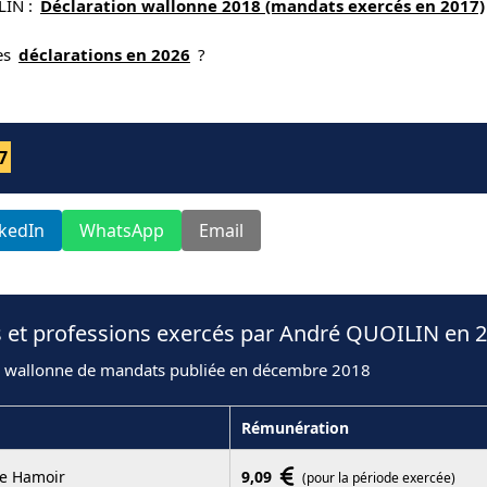
LIN :
Déclaration wallonne 2018 (mandats exercés en 2017)
nes
déclarations en 2026
?
7
nkedIn
WhatsApp
Email
s et professions exercés par André QUOILIN en 
n wallonne de mandats publiée en décembre 2018
Rémunération
e Hamoir
9,09
(pour la période exercée)