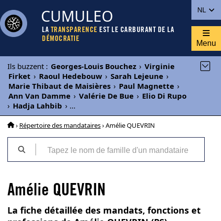
CUMULEO
NL
LA
TRANSPARENCE
EST LE CARBURANT DE LA
DÉMOCRATIE
Menu
Ils buzzent
:
Georges-Louis Bouchez
›
Virginie
Firket
›
Raoul Hedebouw
›
Sarah Lejeune
›
Marie Thibaut de Maisières
›
Paul Magnette
›
Ann Van Damme
›
Valérie De Bue
›
Elio Di Rupo
›
Hadja Lahbib
›
...
›
Répertoire des mandataires
› Amélie QUEVRIN
Amélie QUEVRIN
La fiche détaillée des mandats, fonctions et