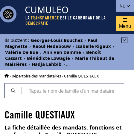
CUMULEO
NL
LA
TRANSPARENCE
EST LE CARBURANT DE LA
DÉMOCRATIE
Menu
Ils buzzent
:
Georges-Louis Bouchez
›
Paul
Magnette
›
Raoul Hedebouw
›
Isabelle Rigaux
›
Valérie De Bue
›
Ann Van Damme
›
Benoît
Cassart
›
Bénédicte Lowagie
›
Marie Thibaut de
Maisières
›
Hadja Lahbib
›
...
›
Répertoire des mandataires
› Camille QUESTIAUX
Camille QUESTIAUX
La fiche détaillée des mandats, fonctions et