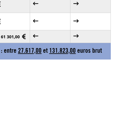
- 61 301,00
 : entre
27.617,00
et
131.823,00
euros brut