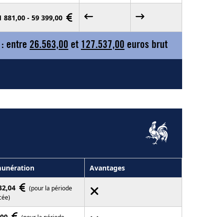
1 881,00 - 59 399,00
 : entre
26.563,00
et
127.537,00
euros brut
unération
Avantages
32,04
(pour la période
cée)
,00