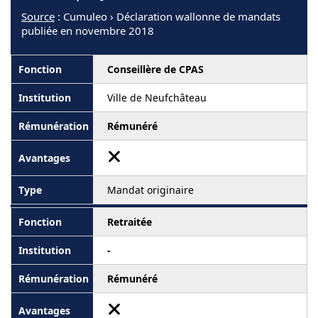
Source
: Cumuleo › Déclaration wallonne de mandats
publiée en novembre 2018
Conseillère de CPAS
Ville de Neufchâteau
Rémunéré
Mandat originaire
Retraitée
-
Rémunéré