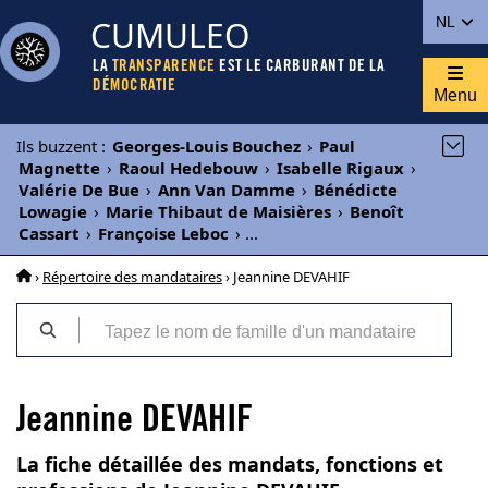
CUMULEO
NL
LA
TRANSPARENCE
EST LE CARBURANT DE LA
DÉMOCRATIE
Menu
Ils buzzent
:
Georges-Louis Bouchez
›
Paul
Magnette
›
Raoul Hedebouw
›
Isabelle Rigaux
›
Valérie De Bue
›
Ann Van Damme
›
Bénédicte
Lowagie
›
Marie Thibaut de Maisières
›
Benoît
Cassart
›
Françoise Leboc
›
...
›
Répertoire des mandataires
› Jeannine DEVAHIF
Jeannine DEVAHIF
La fiche détaillée des mandats, fonctions et