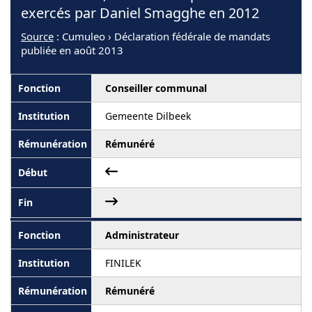
exercés par Daniel Smagghe en 2012
Source
: Cumuleo › Déclaration fédérale de mandats
publiée en août 2013
Conseiller communal
Gemeente Dilbeek
Rémunéré
Administrateur
FINILEK
Rémunéré