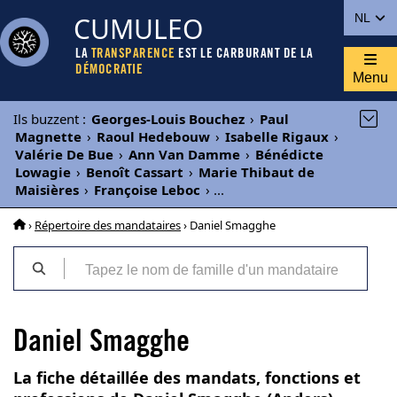
CUMULEO
NL
LA
TRANSPARENCE
EST LE CARBURANT DE LA
DÉMOCRATIE
Menu
Ils buzzent
:
Georges-Louis Bouchez
›
Paul
Magnette
›
Raoul Hedebouw
›
Isabelle Rigaux
›
Valérie De Bue
›
Ann Van Damme
›
Bénédicte
Lowagie
›
Benoît Cassart
›
Marie Thibaut de
Maisières
›
Françoise Leboc
›
...
›
Répertoire des mandataires
› Daniel Smagghe
Daniel Smagghe
La fiche détaillée des mandats, fonctions et