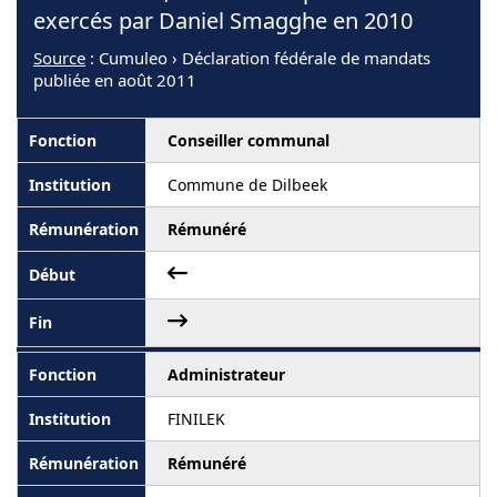
exercés par Daniel Smagghe en 2010
Source
: Cumuleo › Déclaration fédérale de mandats
publiée en août 2011
Conseiller communal
Commune de Dilbeek
Rémunéré
Administrateur
FINILEK
Rémunéré