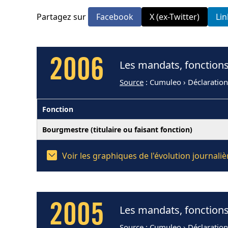
Partagez sur
Facebook
X (ex-Twitter)
Li
2006
Les mandats, fonctions
Source
: Cumuleo › Déclaratio
Fonction
Bourgmestre (titulaire ou faisant fonction)
Voir les graphiques de l'évolution journal
2005
Les mandats, fonctions
Source
: Cumuleo › Déclaratio