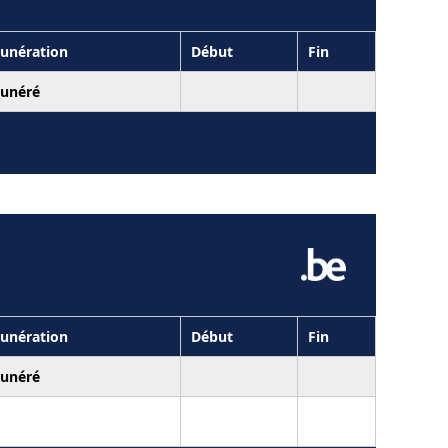
unération
Début
Fin
unéré
unération
Début
Fin
unéré