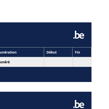
unération
Début
Fin
unéré