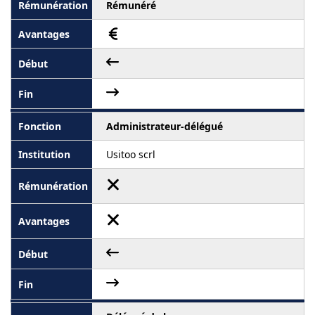
Rémunéré
Administrateur-délégué
Usitoo scrl