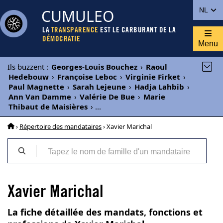
CUMULEO
NL
LA
TRANSPARENCE
EST LE CARBURANT DE LA
DÉMOCRATIE
Menu
Ils buzzent
:
Georges-Louis Bouchez
›
Raoul
Hedebouw
›
Françoise Leboc
›
Virginie Firket
›
Paul Magnette
›
Sarah Lejeune
›
Hadja Lahbib
›
Ann Van Damme
›
Valérie De Bue
›
Marie
Thibaut de Maisières
›
...
›
Répertoire des mandataires
› Xavier Marichal
Xavier Marichal
La fiche détaillée des mandats, fonctions et