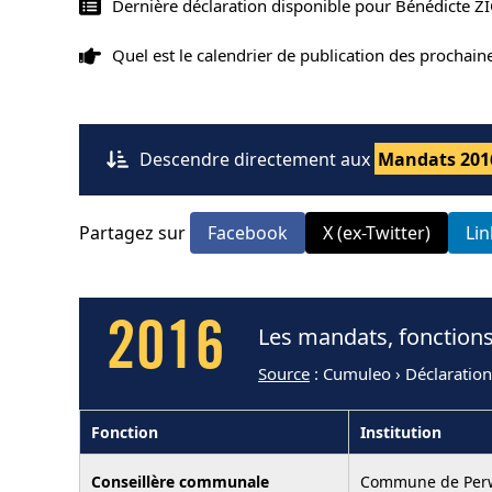
Dernière déclaration disponible pour Bénédicte Z
Quel est le calendrier de publication des prochai
Descendre directement aux
Mandats 201
Partagez sur
Facebook
X (ex-Twitter)
Li
2016
Les mandats, fonctions
Source
: Cumuleo › Déclaratio
Fonction
Institution
Conseillère communale
Commune de Per