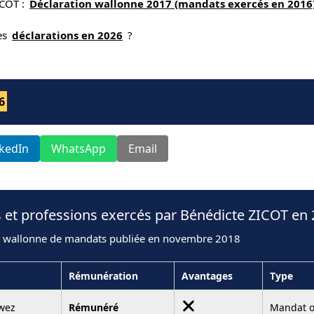
ICOT :
Déclaration wallonne 2017 (mandats exercés en 2016
nes
déclarations en 2026
?
6
nkedIn
WhatsApp
Email
 et professions exercés par Bénédicte ZICOT en
n wallonne de mandats publiée en novembre 2018
Rémunération
Avantages
Type
wez
Rémunéré
Mandat o