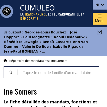
CUMULEO
NL
LA
TRANSPARENCE
EST LE CARBURANT DE LA
DÉMOCRATIE
Menu
Ils buzzent
:
Georges-Louis Bouchez
›
José
Happart
›
Paul Magnette
›
Raoul Hedebouw
›
Bénédicte Lowagie
›
Benoît Cassart
›
Ann Van
Damme
›
Valérie De Bue
›
Isabelle Rigaux
›
Jean-Paul BONJEAN
›
...
›
Répertoire des mandataires
› Ine Somers
Ine Somers
La fiche détaillée des mandats, fonctions et