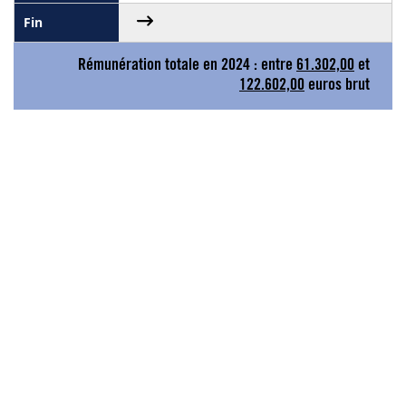
Rémunération totale en 2024 : entre
61.302,00
et
122.602,00
euros brut