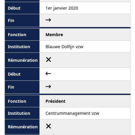
1er janvier 2020
Membre
Blauwe Dolfijn vzw
Président
Centrummanagement vzw