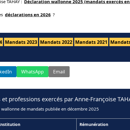
oise TAHAY :
Déclaration wallonne 2025 (mandats exercés en
nes
déclarations en 2026
?
4
Mandats 2023
Mandats 2022
Mandats 2021
Mandats
nkedIn
WhatsApp
Email
s et professions exercés par Anne-Françoise TAH
n wallonne de mandats publiée en décembre 2025
Institution
Rémunération