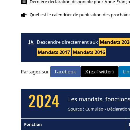
Dernière déclaration disponible pour Anne-Franç
Quel est le calendrier de publication des prochai
Descendre directement aux
Mandats 202
Mandats 2017
Mandats 2016
Partagez sur
Facebook
X (ex-Twitter)
Li
2024
Les mandats, fonction
Source
: Cumuleo › Déclaratio
Fonction