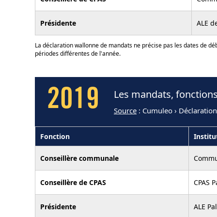
Présidente
ALE de
La déclaration wallonne de mandats ne précise pas les dates de déb
périodes différentes de l'année.
2019
Les mandats, fonction
Source
: Cumuleo › Déclaratio
Fonction
Institu
Conseillère communale
Commun
Conseillère de CPAS
CPAS Pa
Présidente
ALE Pal