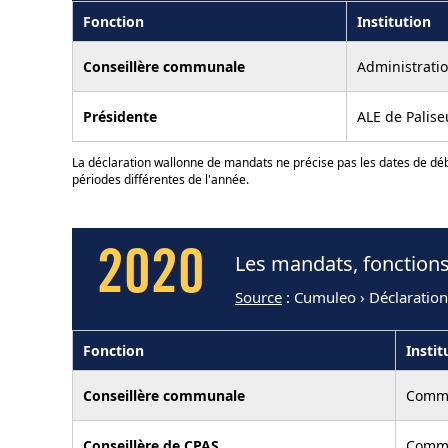
Fonction
Institution
Conseillère communale
Administrati
Présidente
ALE de Palise
La déclaration wallonne de mandats ne précise pas les dates de déb
périodes différentes de l'année.
2020
Les mandats, fonction
Source
: Cumuleo › Déclaratio
Fonction
Instit
Conseillère communale
Commu
Conseillère de CPAS
Commu