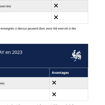
 exercée)
 renseignés ci-dessus peuvent donc avoir été exercés à des
AY en 2023
Avantages
cée)