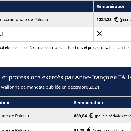
Rémunération
on communale de Paliseul
1224,23
(pour 
ul
ut et/ou de fin de l'exercice des mandats, fonctions et professions. Les mandats
s et professions exercés par Anne-Françoise TAH
n wallonne de mandats publiée en décembre 2021
ution
Rémunération
ne de Paliseul
889,84
(pour la période exer
ne de Paliseul
81,18
(pour la période exercé