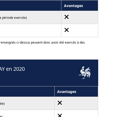
Avantages
la période exercée)
 renseignés ci-dessus peuvent donc avoir été exercés à des
AY en 2020
Avantages
cée)
e)