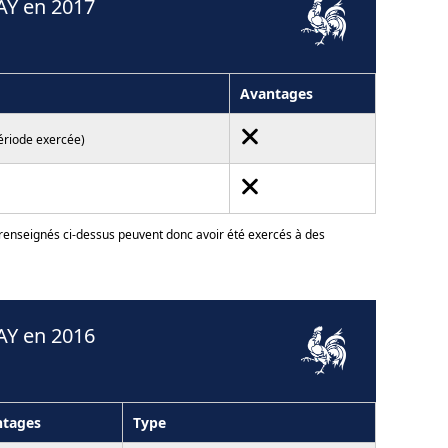
AY en 2017
Avantages
période exercée)
 renseignés ci-dessus peuvent donc avoir été exercés à des
AY en 2016
ntages
Type