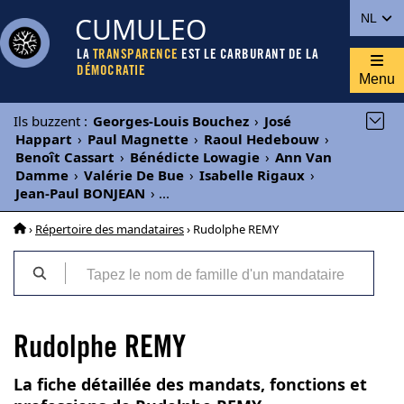
CUMULEO
NL
LA
TRANSPARENCE
EST LE CARBURANT DE LA
DÉMOCRATIE
Menu
Ils buzzent
:
Georges-Louis Bouchez
›
José
Happart
›
Paul Magnette
›
Raoul Hedebouw
›
Benoît Cassart
›
Bénédicte Lowagie
›
Ann Van
Damme
›
Valérie De Bue
›
Isabelle Rigaux
›
Jean-Paul BONJEAN
›
...
›
Répertoire des mandataires
› Rudolphe REMY
Rudolphe REMY
La fiche détaillée des mandats, fonctions et