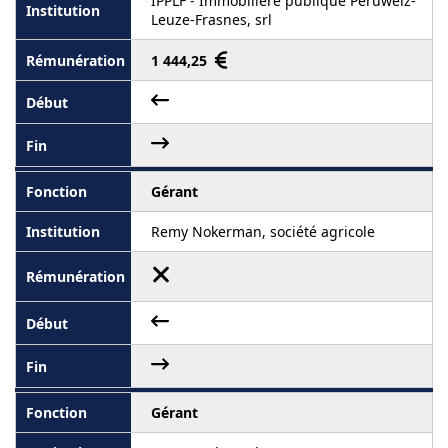
IPPLF - Immobilière publique Péruwelz-
Leuze-Frasnes, srl
1 444,25
Gérant
Remy Nokerman, société agricole
Gérant