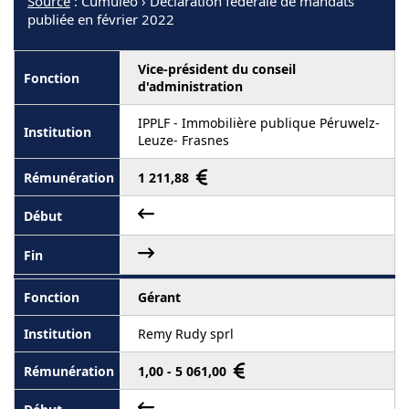
Source
: Cumuleo › Déclaration fédérale de mandats
publiée en février 2022
Vice-président du conseil
d'administration
IPPLF - Immobilière publique Péruwelz-
Leuze- Frasnes
1 211,88
Gérant
Remy Rudy sprl
1,00 - 5 061,00