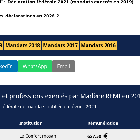
I :
Déclaration fédérale 2021 (mandats exercés en 2019)
nes
déclarations en 2026
?
9
Mandats 2018
Mandats 2017
Mandats 2016
nkedIn
WhatsApp
Email
 et professions exercés par Marlène REMI en 20
 fédérale de mandats publiée en février 2021
Institution
Rémunération
Le Confort mosan
627,50