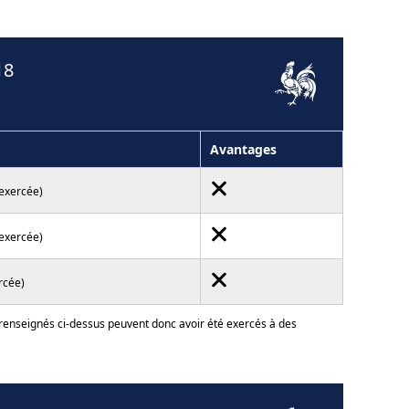
18
Avantages
 exercée)
 exercée)
rcée)
 renseignés ci-dessus peuvent donc avoir été exercés à des