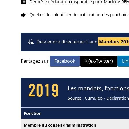
Dernière déclaration disponible pour Marlène REM
Quel est le calendrier de publication des prochai
Descendre directement aux
Mandats 201
Partagez sur
Facebook
X (ex-Twitter)
Li
2019
Les mandats, fonctions
Source
: Cumuleo › Déclaration
Fonction
Membre du conseil d'administration