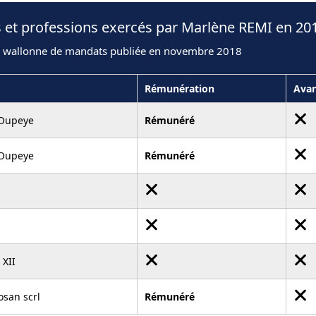
 et professions exercés par Marlène REMI en 20
n wallonne de mandats publiée en novembre 2018
Rémunération
Ava
Oupeye
Rémunéré
Oupeye
Rémunéré
 XII
osan scrl
Rémunéré