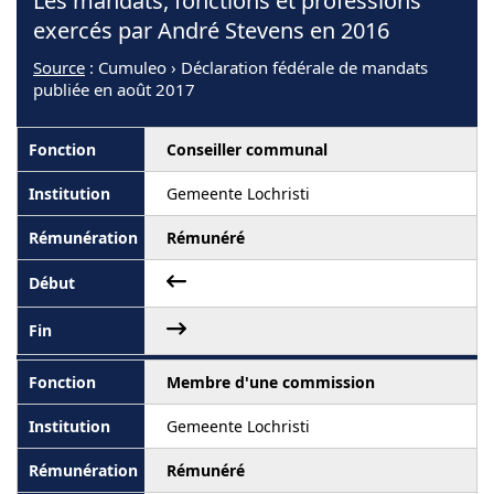
Les mandats, fonctions et professions
exercés par André Stevens en 2016
Source
: Cumuleo › Déclaration fédérale de mandats
publiée en août 2017
Conseiller communal
Gemeente Lochristi
Rémunéré
Membre d'une commission
Gemeente Lochristi
Rémunéré