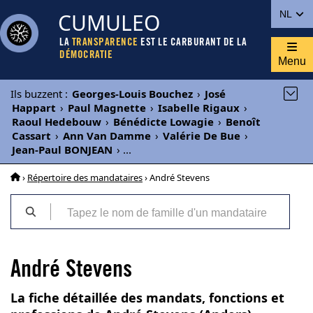
CUMULEO
NL
LA
TRANSPARENCE
EST LE CARBURANT DE LA
DÉMOCRATIE
Menu
Ils buzzent
:
Georges-Louis Bouchez
›
José
Happart
›
Paul Magnette
›
Isabelle Rigaux
›
Raoul Hedebouw
›
Bénédicte Lowagie
›
Benoît
Cassart
›
Ann Van Damme
›
Valérie De Bue
›
Jean-Paul BONJEAN
›
...
›
Répertoire des mandataires
› André Stevens
André Stevens
La fiche détaillée des mandats, fonctions et