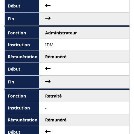
Administrateur
IDM
Rémunéré
Retraité
-
Rémunéré