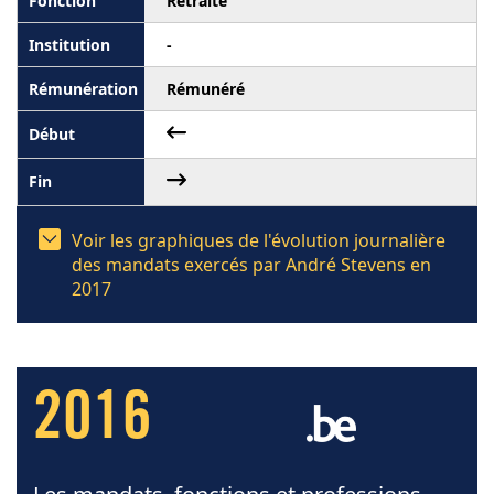
Retraité
-
Rémunéré
Voir les graphiques de l'évolution journalière
des mandats exercés par André Stevens en
2017
2016