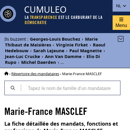
CUMULEO
NL
LA
TRANSPARENCE
EST LE CARBURANT DE LA
DÉMOCRATIE
Menu
Ils buzzent
:
Georges-Louis Bouchez
›
Marie
Thibaut de Maisières
›
Virginie Firket
›
Raoul
Hedebouw
›
Sarah Lejeune
›
Paul Magnette
›
Jean-Luc Crucke
›
Ann Van Damme
›
Elio Di
Rupo
›
Michel Daerden
›
...
›
Répertoire des mandataires
› Marie-France MASCLEF
Marie-France MASCLEF
La fiche détaillée des mandats, fonctions et