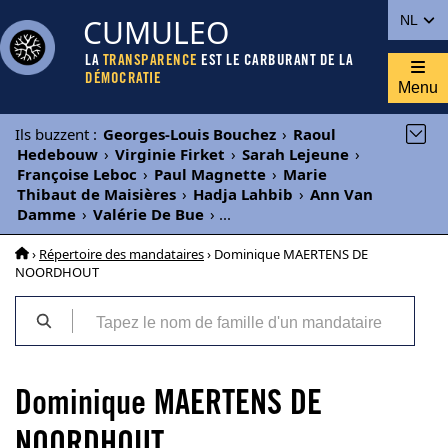
CUMULEO
NL
LA
TRANSPARENCE
EST LE CARBURANT DE LA
DÉMOCRATIE
Menu
Ils buzzent
:
Georges-Louis Bouchez
›
Raoul
Hedebouw
›
Virginie Firket
›
Sarah Lejeune
›
Françoise Leboc
›
Paul Magnette
›
Marie
Thibaut de Maisières
›
Hadja Lahbib
›
Ann Van
Damme
›
Valérie De Bue
›
...
›
Répertoire des mandataires
› Dominique MAERTENS DE
NOORDHOUT
Dominique MAERTENS DE
NOORDHOUT