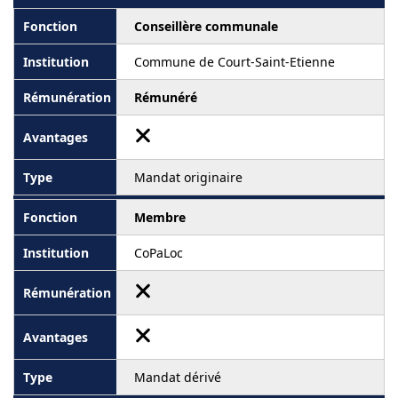
Conseillère communale
Commune de Court-Saint-Etienne
Rémunéré
Mandat originaire
Membre
CoPaLoc
Mandat dérivé