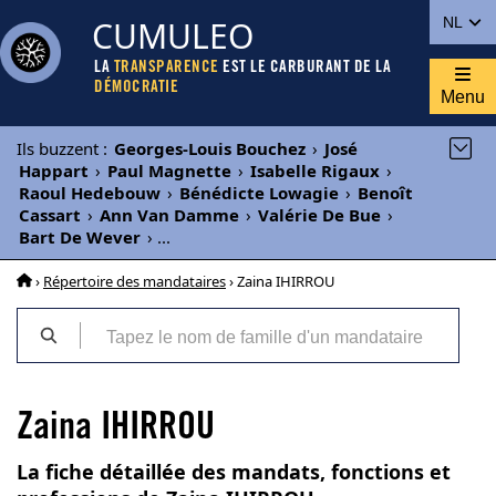
CUMULEO
NL
LA
TRANSPARENCE
EST LE CARBURANT DE LA
DÉMOCRATIE
Menu
Ils buzzent
:
Georges-Louis Bouchez
›
José
Happart
›
Paul Magnette
›
Isabelle Rigaux
›
Raoul Hedebouw
›
Bénédicte Lowagie
›
Benoît
Cassart
›
Ann Van Damme
›
Valérie De Bue
›
Bart De Wever
›
...
›
Répertoire des mandataires
› Zaina IHIRROU
Zaina IHIRROU
La fiche détaillée des mandats, fonctions et