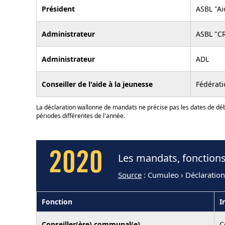
Président
ASBL "Ai
Administrateur
ASBL "C
Administrateur
ADL
Conseiller de l'aide à la jeunesse
Fédérati
La déclaration wallonne de mandats ne précise pas les dates de déb
périodes différentes de l'année.
2020
Les mandats, fonctions
Source
: Cumuleo › Déclaratio
Fonction
I
Conseiller(ère) communal(e)
C