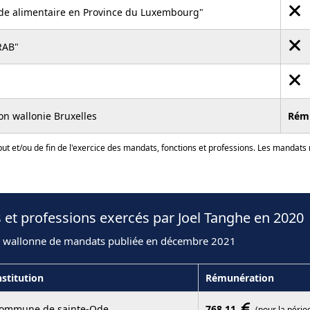
de alimentaire en Province du Luxembourg"
RAB"
on wallonie Bruxelles
Rém
ut et/ou de fin de l'exercice des mandats, fonctions et professions. Les mandats
 et professions exercés par Joel Tanghe en 2020
n wallonne de mandats publiée en décembre 2021
nstitution
Rémunération
ommune de sainte-Ode
768,11
(pour la pério