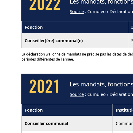
2022
Les mandats, fonctions
Source
: Cumuleo › Déclaratio
Fonction
Conseiller(ère) communal(e)
La déclaration wallonne de mandats ne précise pas les dates de déb
périodes différentes de l'année.
2021
Les mandats, fonctions
Source
: Cumuleo › Déclaratio
Fonction
Institut
Conseiller communal
Commune