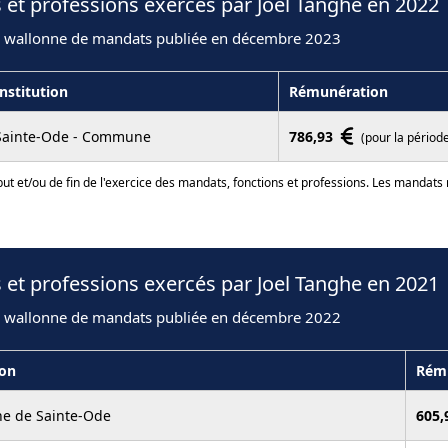
 et professions exercés par Joel Tanghe en 2022
n wallonne de mandats publiée en décembre 2023
Institution
Rémunération
Sainte-Ode - Commune
786,93
(pour la périod
ut et/ou de fin de l'exercice des mandats, fonctions et professions. Les mandats
 et professions exercés par Joel Tanghe en 2021
n wallonne de mandats publiée en décembre 2022
ion
Rém
 de Sainte-Ode
605,