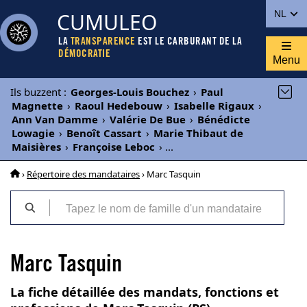
CUMULEO
NL
LA
TRANSPARENCE
EST LE CARBURANT DE LA
DÉMOCRATIE
Menu
Ils buzzent
:
Georges-Louis Bouchez
›
Paul
Magnette
›
Raoul Hedebouw
›
Isabelle Rigaux
›
Ann Van Damme
›
Valérie De Bue
›
Bénédicte
Lowagie
›
Benoît Cassart
›
Marie Thibaut de
Maisières
›
Françoise Leboc
›
...
›
Répertoire des mandataires
› Marc Tasquin
Marc Tasquin
La fiche détaillée des mandats, fonctions et