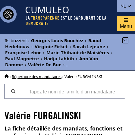
CUMULEO
NL
LA
TRANSPARENCE
EST LE CARBURANT DE LA
DÉMOCRATIE
Menu
Ils buzzent
:
Georges-Louis Bouchez
›
Raoul
Hedebouw
›
Virginie Firket
›
Sarah Lejeune
›
Françoise Leboc
›
Marie Thibaut de Maisières
›
Paul Magnette
›
Hadja Lahbib
›
Ann Van
Damme
›
Valérie De Bue
›
...
›
Répertoire des mandataires
› Valérie FURGALINSKI
Valérie FURGALINSKI
La fiche détaillée des mandats, fonctions et