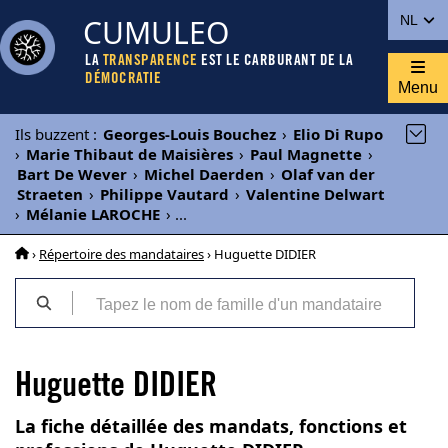
CUMULEO
NL
LA
TRANSPARENCE
EST LE CARBURANT DE LA
DÉMOCRATIE
Menu
Ils buzzent
:
Georges-Louis Bouchez
›
Elio Di Rupo
›
Marie Thibaut de Maisières
›
Paul Magnette
›
Bart De Wever
›
Michel Daerden
›
Olaf van der
Straeten
›
Philippe Vautard
›
Valentine Delwart
›
Mélanie LAROCHE
›
...
›
Répertoire des mandataires
› Huguette DIDIER
Huguette DIDIER
La fiche détaillée des mandats, fonctions et