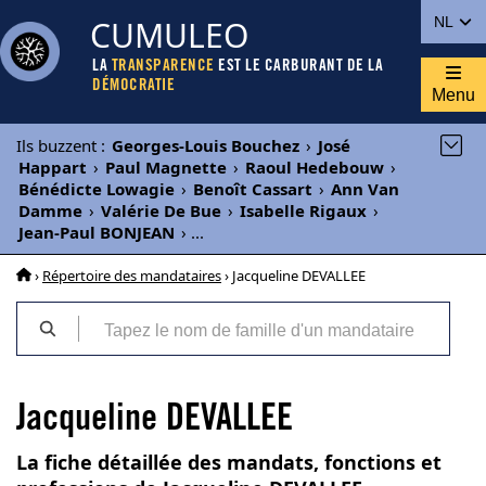
CUMULEO
NL
LA
TRANSPARENCE
EST LE CARBURANT DE LA
DÉMOCRATIE
Menu
Ils buzzent
:
Georges-Louis Bouchez
›
José
Happart
›
Paul Magnette
›
Raoul Hedebouw
›
Bénédicte Lowagie
›
Benoît Cassart
›
Ann Van
Damme
›
Valérie De Bue
›
Isabelle Rigaux
›
Jean-Paul BONJEAN
›
...
›
Répertoire des mandataires
› Jacqueline DEVALLEE
Jacqueline DEVALLEE
La fiche détaillée des mandats, fonctions et