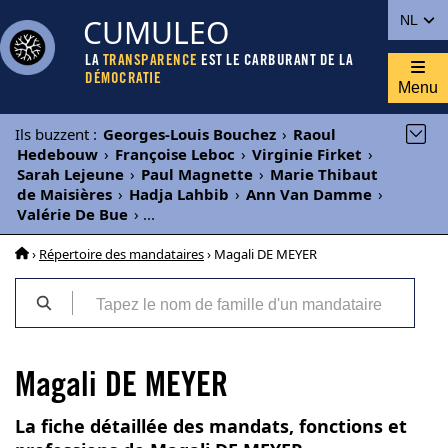
CUMULEO
NL
LA
TRANSPARENCE
EST LE CARBURANT DE LA
DÉMOCRATIE
Menu
Ils buzzent
:
Georges-Louis Bouchez
›
Raoul
Hedebouw
›
Françoise Leboc
›
Virginie Firket
›
Sarah Lejeune
›
Paul Magnette
›
Marie Thibaut
de Maisières
›
Hadja Lahbib
›
Ann Van Damme
›
Valérie De Bue
›
...
›
Répertoire des mandataires
› Magali DE MEYER
Magali DE MEYER
La fiche détaillée des mandats, fonctions et