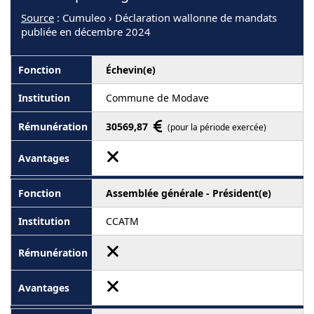
Source
: Cumuleo › Déclaration wallonne de mandats
publiée en décembre 2024
Échevin(e)
Commune de Modave
30569,87
(pour la période exercée)
Assemblée générale - Président(e)
CCATM