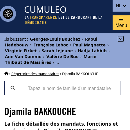
CUMULEO
NL
LA
TRANSPARENCE
EST LE CARBURANT DE LA
DÉMOCRATIE
Menu
Ils buzzent
:
Georges-Louis Bouchez
›
Raoul
Hedebouw
›
Françoise Leboc
›
Paul Magnette
›
Virginie Firket
›
Sarah Lejeune
›
Hadja Lahbib
›
Ann Van Damme
›
Valérie De Bue
›
Marie
Thibaut de Maisières
›
...
›
Répertoire des mandataires
› Djamila BAKKOUCHE
Djamila BAKKOUCHE
La fiche détaillée des mandats, fonctions et