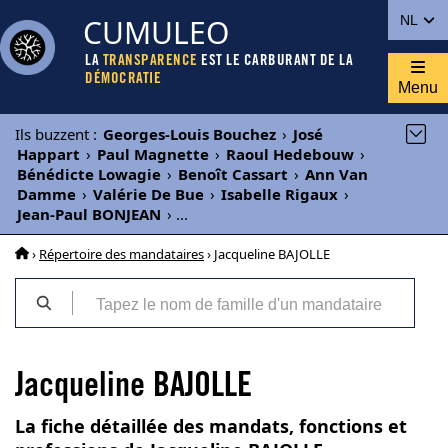
CUMULEO
NL
LA
TRANSPARENCE
EST LE CARBURANT DE LA
DÉMOCRATIE
Menu
Ils buzzent
:
Georges-Louis Bouchez
›
José
Happart
›
Paul Magnette
›
Raoul Hedebouw
›
Bénédicte Lowagie
›
Benoît Cassart
›
Ann Van
Damme
›
Valérie De Bue
›
Isabelle Rigaux
›
Jean-Paul BONJEAN
›
...
›
Répertoire des mandataires
› Jacqueline BAJOLLE
Jacqueline BAJOLLE
La fiche détaillée des mandats, fonctions et