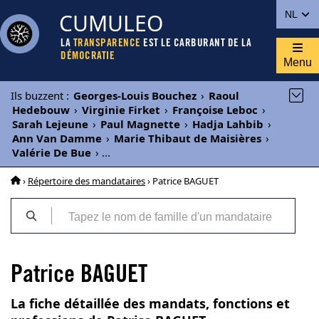
CUMULEO
NL
LA
TRANSPARENCE
EST LE CARBURANT DE LA
DÉMOCRATIE
Menu
Ils buzzent
:
Georges-Louis Bouchez
›
Raoul
Hedebouw
›
Virginie Firket
›
Françoise Leboc
›
Sarah Lejeune
›
Paul Magnette
›
Hadja Lahbib
›
Ann Van Damme
›
Marie Thibaut de Maisières
›
Valérie De Bue
›
...
›
Répertoire des mandataires
› Patrice BAGUET
Patrice BAGUET
La fiche détaillée des mandats, fonctions et