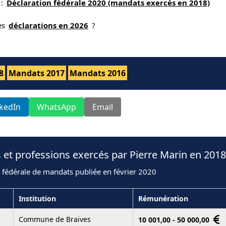
 :
Déclaration fédérale 2020 (mandats exercés en 2018)
nes
déclarations en 2026
?
8
Mandats 2017
Mandats 2016
nkedIn
WhatsApp
Email
 et professions exercés par Pierre Marin en 2018
 fédérale de mandats publiée en février 2020
Institution
Rémunération
Commune de Braives
10 001,00 - 50 000,00