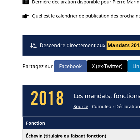
Dernière déclaration disponible pour Pierre Marin
Quel est le calendrier de publication des prochai
Descendre directement aux
Mandats 201
Partagez sur
Facebook
X (ex-Twitter)
Li
2018
Les mandats, fonctions
Source
: Cumuleo › Déclaration
Fonction
Échevin (titulaire ou faisant fonction)