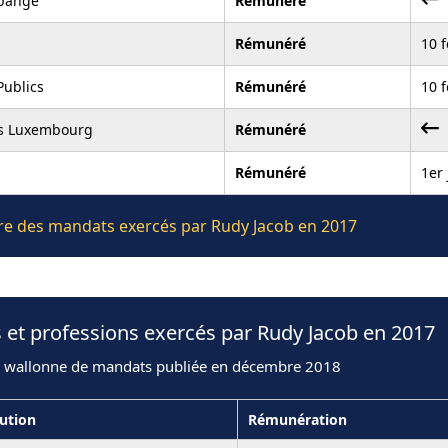
bange
Rémunéré
Rémunéré
10 f
Publics
Rémunéré
10 f
rs Luxembourg
Rémunéré
Rémunéré
1er 
ière des mandats exercés par Rudy Jacob en 2017
 et professions exercés par Rudy Jacob en 2017
n wallonne de mandats publiée en décembre 2018
tution
Rémunération