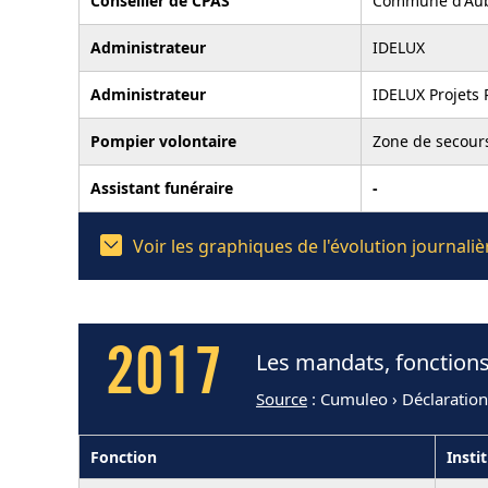
Conseiller de CPAS
Commune d'Au
Administrateur
IDELUX
Administrateur
IDELUX Projets 
Pompier volontaire
Zone de secou
Assistant funéraire
-
Voir les graphiques de l'évolution journal
2017
Les mandats, fonctions
Source
: Cumuleo › Déclaratio
Fonction
Insti