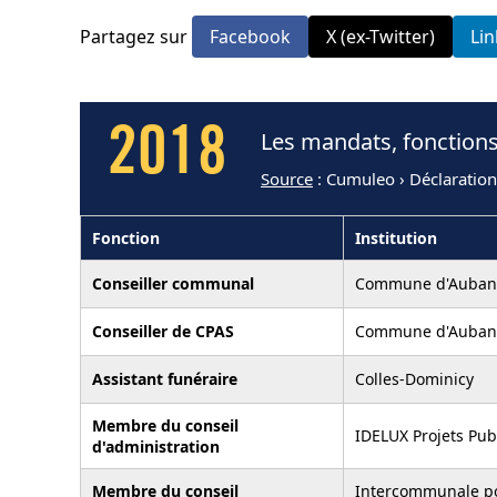
Partagez sur
Facebook
X (ex-Twitter)
Li
2018
Les mandats, fonctions
Source
: Cumuleo › Déclaration
Fonction
Institution
Conseiller communal
Commune d'Auban
Conseiller de CPAS
Commune d'Auban
Assistant funéraire
Colles-Dominicy
Membre du conseil
IDELUX Projets Pub
d'administration
Membre du conseil
Intercommunale po