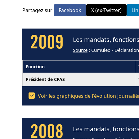
Partagez sur
Facebook
X (ex-Twitter)
Li
2009
Les mandats, fonctions
Source
: Cumuleo › Déclaratio
Fonction
Président de CPAS
Voir les graphiques de l'évolution journal
2008
Les mandats, fonctions