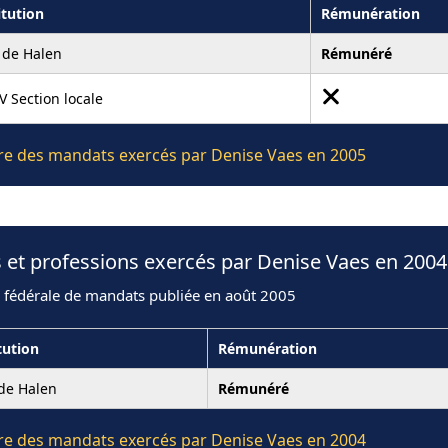
itution
Rémunération
e de Halen
Rémunéré
 Section locale
ière des mandats exercés par Denise Vaes en 2005
 et professions exercés par Denise Vaes en 2004
n fédérale de mandats publiée en août 2005
tution
Rémunération
 de Halen
Rémunéré
ière des mandats exercés par Denise Vaes en 2004