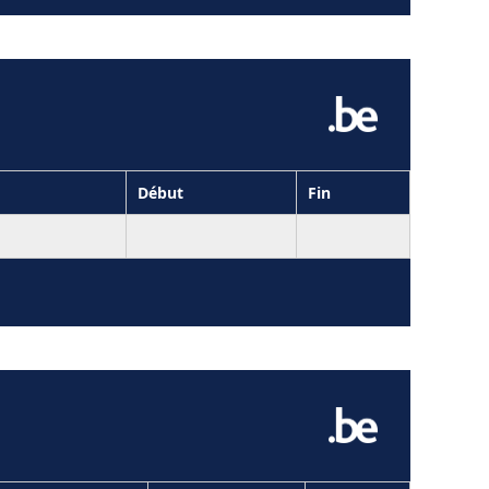
Début
Fin