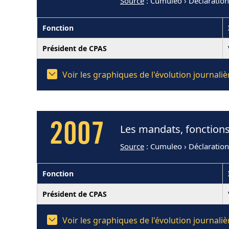
Source
: Cumuleo › Déclaratio
Fonction
Président de CPAS
Voir les graphiques de l'évolution journal
2007
Les mandats, fonctions
Source
: Cumuleo › Déclaratio
Fonction
Président de CPAS
Voir les graphiques de l'évolution journal