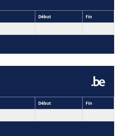
Début
Fin
Début
Fin