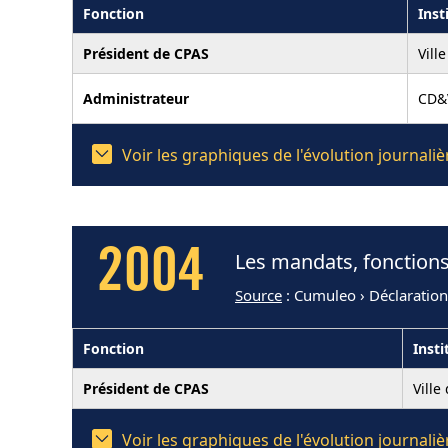
Fonction
Inst
Président de CPAS
Vill
Administrateur
CD&V
Voir les graphiques de l'évolution journal
2004
Les mandats, fonctions
Source
: Cumuleo › Déclaratio
Fonction
Insti
Président de CPAS
Ville
Voir les graphiques de l'évolution journal