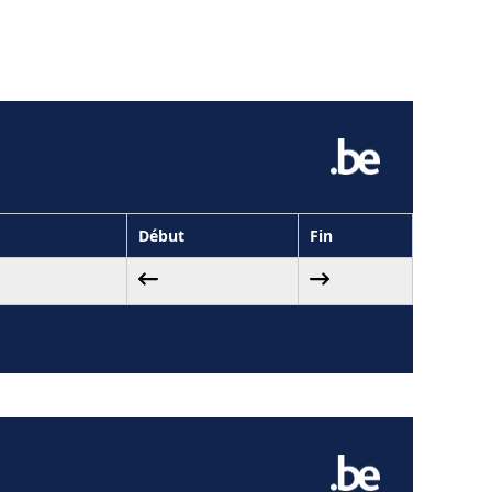
Début
Fin