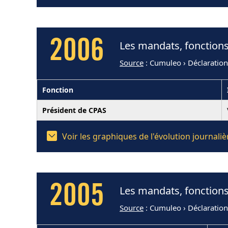
2006
Les mandats, fonctions
Source
: Cumuleo › Déclaratio
Fonction
Président de CPAS
Voir les graphiques de l'évolution journal
2005
Les mandats, fonctions
Source
: Cumuleo › Déclaratio