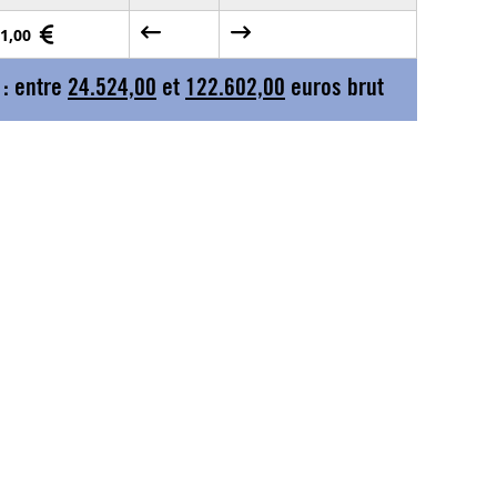
01,00
 : entre
24.524,00
et
122.602,00
euros brut