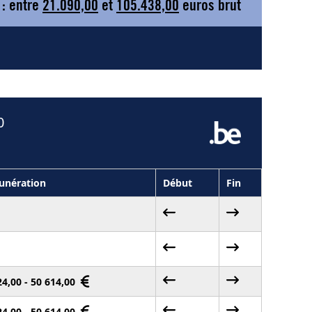
 : entre
21.090,00
et
105.438,00
euros brut
0
nération
Début
Fin
24,00 - 50 614,00
24,00 - 50 614,00