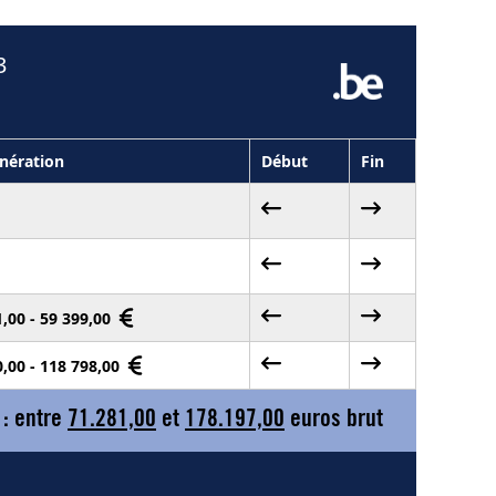
3
nération
Début
Fin
1,00 - 59 399,00
0,00 - 118 798,00
 : entre
71.281,00
et
178.197,00
euros brut