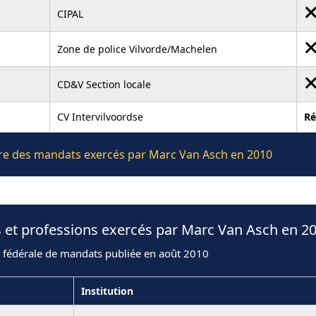
CIPAL
Zone de police Vilvorde/Machelen
CD&V Section locale
CV Intervilvoordse
R
ière des mandats exercés par Marc Van Asch en 2010
 et professions exercés par Marc Van Asch en 2
n fédérale de mandats publiée en août 2010
Institution