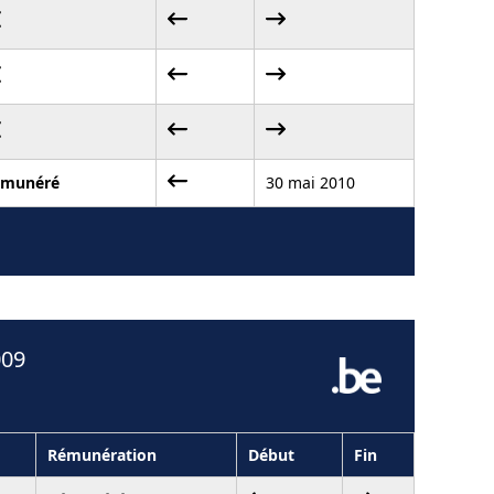
émunéré
30 mai 2010
009
Rémunération
Début
Fin