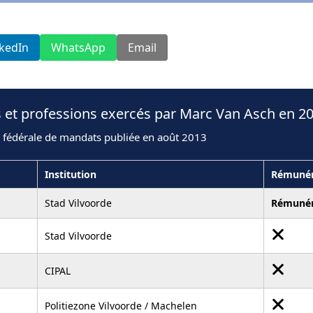
nkedIn
WhatsApp
Email
 et professions exercés par Marc Van Asch en 2
n fédérale de mandats publiée en août 2013
Institution
Rémunér
Stad Vilvoorde
Rémuné
Stad Vilvoorde
CIPAL
Politiezone Vilvoorde / Machelen