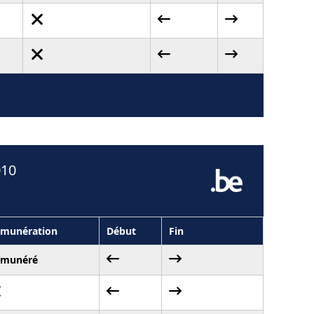
010
munération
Début
Fin
émunéré