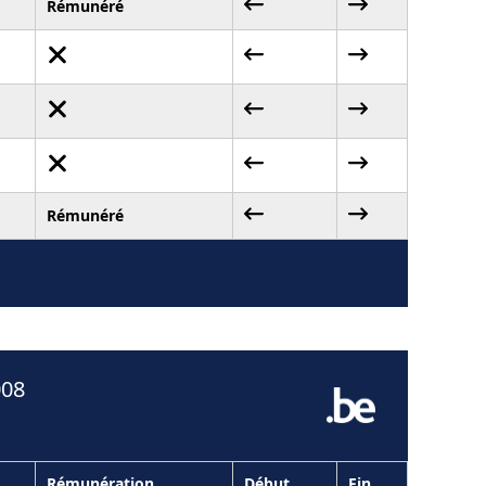
Rémunéré
Rémunéré
008
Rémunération
Début
Fin