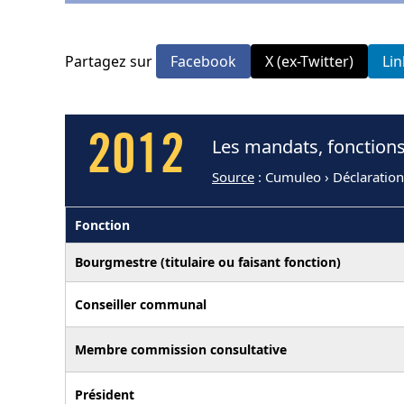
Partagez sur
Facebook
X (ex-Twitter)
Li
2012
Les mandats, fonctions
Source
: Cumuleo › Déclaratio
Fonction
Bourgmestre (titulaire ou faisant fonction)
Conseiller communal
Membre commission consultative
Président