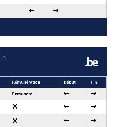
011
Rémunération
Début
Fin
Rémunéré