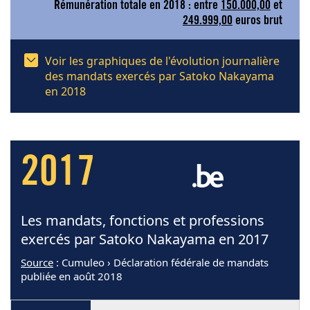
Rémunération totale en 2018 : entre
150.000,00
et
249.999,00
euros brut
Voir les graphiques de l'évolution journalière
des mandats exercés par Satoko Nakayama
en 2018
2017
Les mandats, fonctions et professions
exercés par Satoko Nakayama en 2017
Source
: Cumuleo › Déclaration fédérale de mandats
publiée en août 2018