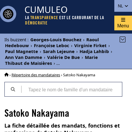
CUMULEO
NL
LA
TRANSPARENCE
EST LE CARBURANT DE LA
DÉMOCRATIE
Menu
Ils buzzent
:
Georges-Louis Bouchez
›
Raoul
Hedebouw
›
Françoise Leboc
›
Virginie Firket
›
Paul Magnette
›
Sarah Lejeune
›
Hadja Lahbib
›
Ann Van Damme
›
Valérie De Bue
›
Marie
Thibaut de Maisières
›
...
›
Répertoire des mandataires
› Satoko Nakayama
Satoko Nakayama
La fiche détaillée des mandats, fonctions et