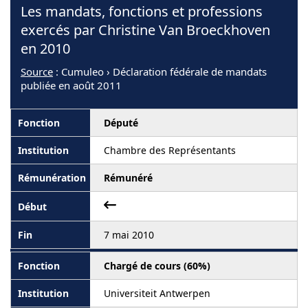
Les mandats, fonctions et professions
exercés par Christine Van Broeckhoven
en 2010
Source
: Cumuleo › Déclaration fédérale de mandats
publiée en août 2011
Député
Chambre des Représentants
Rémunéré
7 mai 2010
Chargé de cours (60%)
Universiteit Antwerpen