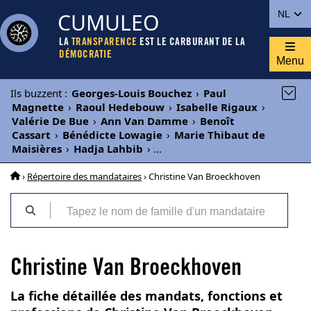
CUMULEO
NL
LA
TRANSPARENCE
EST LE CARBURANT DE LA
DÉMOCRATIE
Menu
Ils buzzent
:
Georges-Louis Bouchez
›
Paul
Magnette
›
Raoul Hedebouw
›
Isabelle Rigaux
›
Valérie De Bue
›
Ann Van Damme
›
Benoît
Cassart
›
Bénédicte Lowagie
›
Marie Thibaut de
Maisières
›
Hadja Lahbib
›
...
›
Répertoire des mandataires
› Christine Van Broeckhoven
Christine Van Broeckhoven
La fiche détaillée des mandats, fonctions et