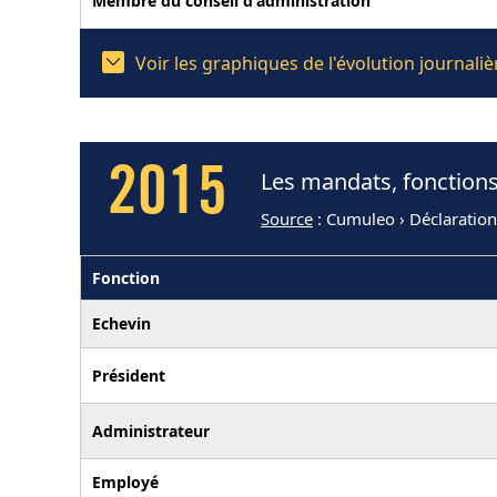
Membre du conseil d'administration
Voir les graphiques de l'évolution journal
2015
Les mandats, fonctions
Source
: Cumuleo › Déclaratio
Fonction
Echevin
Président
Administrateur
Employé