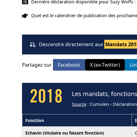
Dernière déclaration disponible pour Suzy Wolfs :
Quel est le calendrier de publication des prochai
Descendre directement aux
Mandats 201
Partagez sur
Facebook
X (ex-Twitter)
Li
2018
Les mandats, fonctions
Source
: Cumuleo › Déclaration
Fonction
I
Echevin (titulaire ou faisant fonction)