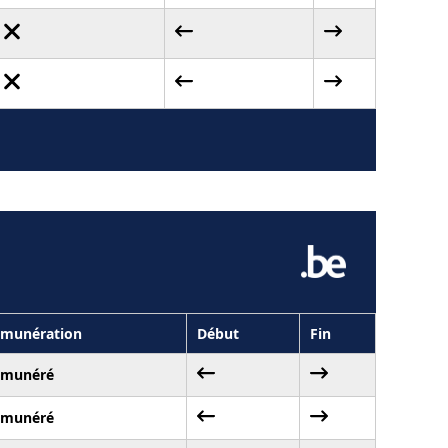
munération
Début
Fin
émunéré
émunéré