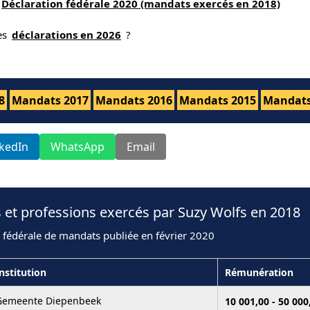
Déclaration fédérale 2020 (mandats exercés en 2018)
nes
déclarations en 2026
?
8
Mandats 2017
Mandats 2016
Mandats 2015
Mandats
nkedIn
WhatsApp
Email
 et professions exercés par Suzy Wolfs en 2018
 fédérale de mandats publiée en février 2020
nstitution
Rémunération
Gemeente Diepenbeek
10 001,00 - 50 00