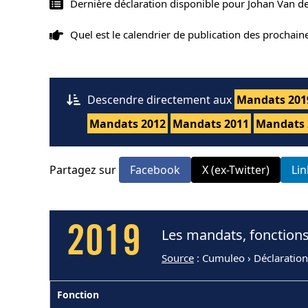
Dernière déclaration disponible pour Johan Van d
Quel est le calendrier de publication des prochai
Descendre directement aux
Mandats 201
Mandats 2012
Mandats 2011
Mandats 
Partagez sur
Facebook
X (ex-Twitter)
Li
2019
Les mandats, fonctions
Source
: Cumuleo › Déclaration
Fonction