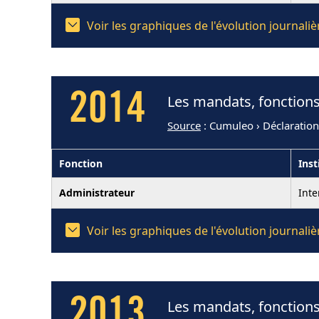
Voir les graphiques de l'évolution journal
2014
Les mandats, fonctions
Source
: Cumuleo › Déclaratio
Fonction
Inst
Administrateur
Int
Voir les graphiques de l'évolution journal
2013
Les mandats, fonctions