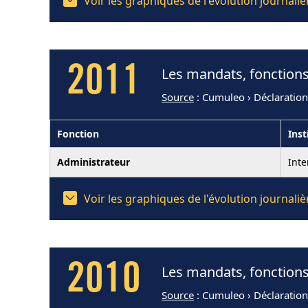
Voir les graphiques de l'évolution journal
2011
Les mandats, fonctions
Source
: Cumuleo › Déclaratio
Fonction
Inst
Administrateur
Int
Voir les graphiques de l'évolution journal
2010
Les mandats, fonctions
Source
: Cumuleo › Déclaratio