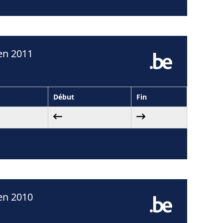
en 2011
Début
Fin
en 2010