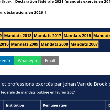
e Broek :
Déclaration fédérale 2021 (mandats exercés en 20
nes
déclarations en 2026
?
9
Mandats 2018
Mandats 2017
Mandats 2016
Mandats
2010
Mandats 2009
Mandats 2008
Mandats 2007
nkedIn
WhatsApp
Email
 et professions exercés par Johan Van de Broek 
 fédérale de mandats publiée en février 2021
Institution
Rémunération