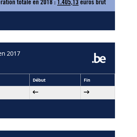
ation totale en 2018 :
1.405,13
euros brut
en 2017
Début
Fin