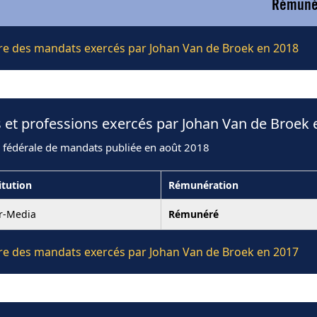
Rémunér
ière des mandats exercés par Johan Van de Broek en 2018
 et professions exercés par Johan Van de Broek 
n fédérale de mandats publiée en août 2018
itution
Rémunération
er-Media
Rémunéré
ière des mandats exercés par Johan Van de Broek en 2017