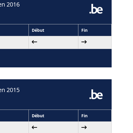
en 2016
Début
Fin
en 2015
Début
Fin