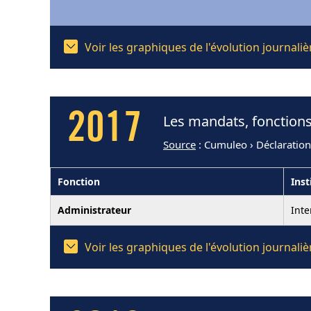
Voir les graphiques de l'évolution journal
2017
Les mandats, fonctions
Source
: Cumuleo › Déclaratio
Fonction
Inst
Administrateur
Int
Voir les graphiques de l'évolution journal