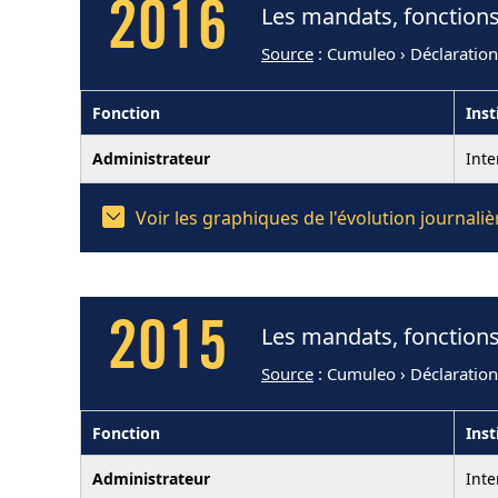
2016
Les mandats, fonctions
Source
: Cumuleo › Déclaratio
Fonction
Inst
Administrateur
Int
Voir les graphiques de l'évolution journal
2015
Les mandats, fonctions
Source
: Cumuleo › Déclaratio
Fonction
Inst
Administrateur
Int