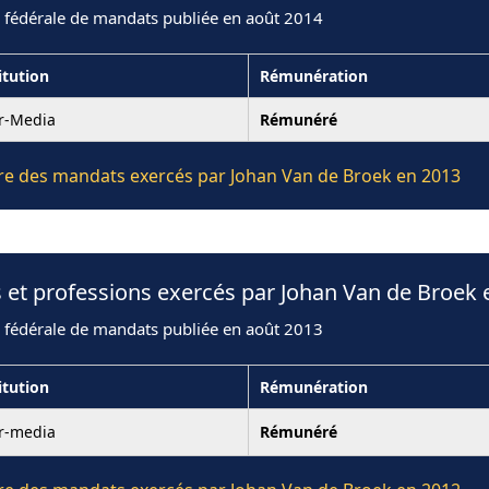
n fédérale de mandats publiée en août 2014
itution
Rémunération
er-Media
Rémunéré
ière des mandats exercés par Johan Van de Broek en 2013
 et professions exercés par Johan Van de Broek 
n fédérale de mandats publiée en août 2013
itution
Rémunération
er-media
Rémunéré