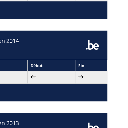
en 2014
Début
Fin
en 2013