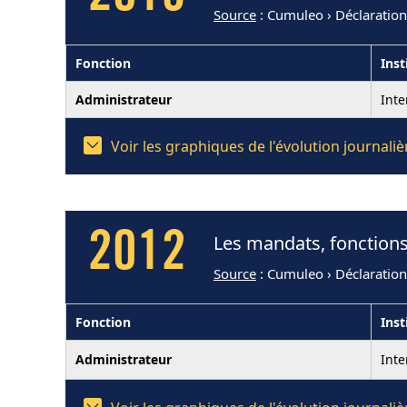
Source
: Cumuleo › Déclaratio
Fonction
Inst
Administrateur
Int
Voir les graphiques de l'évolution journal
2012
Les mandats, fonctions
Source
: Cumuleo › Déclaratio
Fonction
Inst
Administrateur
Int