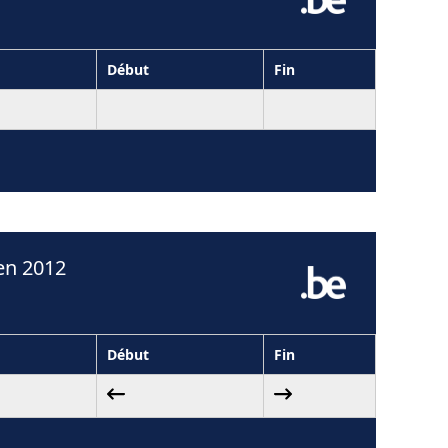
Début
Fin
en 2012
Début
Fin