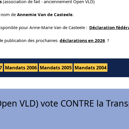
s
(association de fait - anciennement Open VLD)
e nom de
Annemie Van de Casteele
.
disponible pour Anne-Marie Van de Casteele :
Déclaration fédér
 de publication des prochaines
déclarations en 2026
?
7
Mandats 2006
Mandats 2005
Mandats 2004
pen VLD) vote CONTRE la Trans