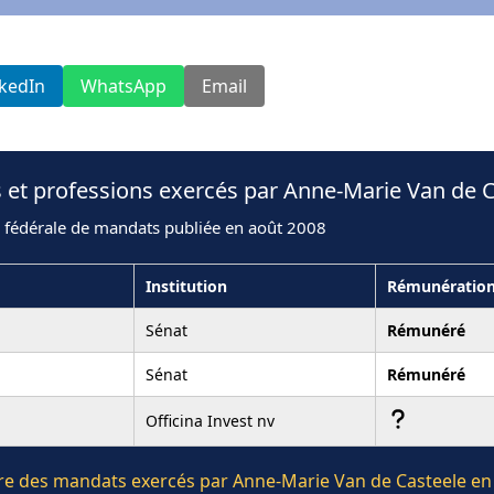
nkedIn
WhatsApp
Email
 et professions exercés par Anne-Marie Van de 
n fédérale de mandats publiée en août 2008
Institution
Rémunératio
Sénat
Rémunéré
Sénat
Rémunéré
Officina Invest nv
ière des mandats exercés par Anne-Marie Van de Casteele en