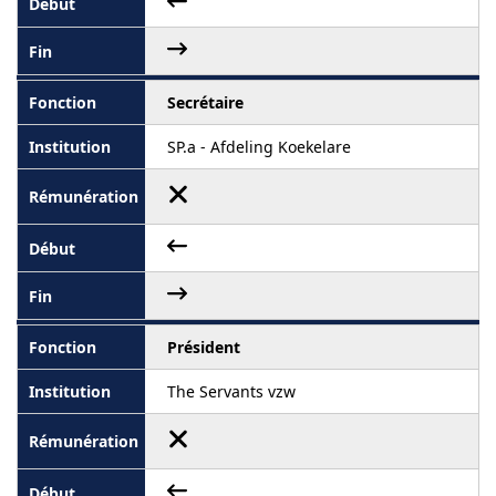
Secrétaire
SP.a - Afdeling Koekelare
Président
The Servants vzw