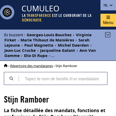
CUMULEO
NL
LA
TRANSPARENCE
EST LE CARBURANT DE LA
DÉMOCRATIE
Menu
Ils buzzent
:
Georges-Louis Bouchez
›
Virginie
Firket
›
Marie Thibaut de Maisières
›
Sarah
Lejeune
›
Paul Magnette
›
Michel Daerden
›
Jean-Luc Crucke
›
Jacqueline Galant
›
Ann Van
Damme
›
Elio Di Rupo
›
...
›
Répertoire des mandataires
› Stijn Ramboer
Stijn Ramboer
La fiche détaillée des mandats, fonctions et