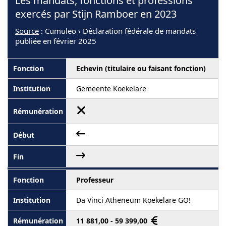
Les mandats, fonctions et professions
exercés par Stijn Ramboer en 2023
Source
: Cumuleo › Déclaration fédérale de mandats
publiée en février 2025
Echevin (titulaire ou faisant fonction)
Gemeente Koekelare
Professeur
Da Vinci Atheneum Koekelare GO!
11 881,00 - 59 399,00