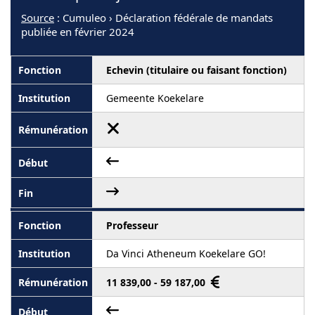
Source
: Cumuleo › Déclaration fédérale de mandats
publiée en février 2024
Echevin (titulaire ou faisant fonction)
Gemeente Koekelare
Professeur
Da Vinci Atheneum Koekelare GO!
11 839,00 - 59 187,00