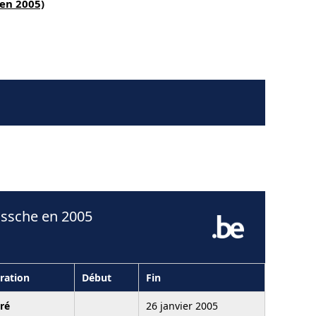
en 2005)
ossche en 2005
ration
Début
Fin
ré
26 janvier 2005