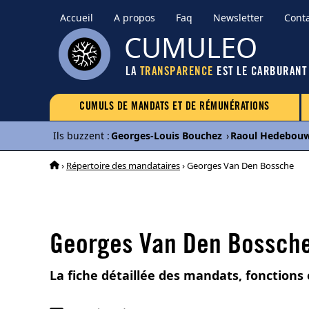
Accueil
A propos
Faq
Newsletter
Cont
CUMULEO
LA
TRANSPARENCE
EST LE CARBURANT
CUMULS DE MANDATS ET DE RÉMUNÉRATIONS
Ils buzzent
:
Georges-Louis Bouchez
›
Raoul Hedebou
›
Répertoire des mandataires
› Georges Van Den Bossche
Georges Van Den Bossch
La fiche détaillée des mandats, fonction