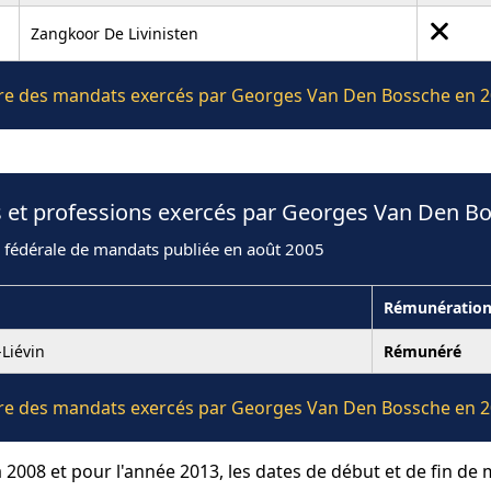
Zangkoor De Livinisten
lière des mandats exercés par Georges Van Den Bossche en 
s et professions exercés par Georges Van Den B
n fédérale de mandats publiée en août 2005
Rémunératio
Liévin
Rémunéré
lière des mandats exercés par Georges Van Den Bossche en 
 2008 et pour l'année 2013, les dates de début et de fin de