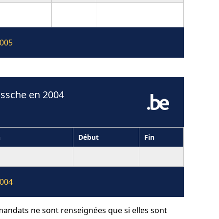
2005
ossche en 2004
n
Début
Fin
2004
 mandats ne sont renseignées que si elles sont