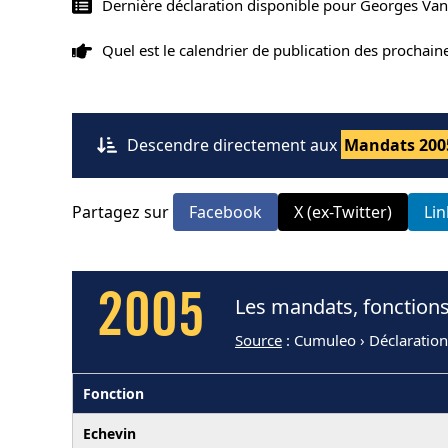
Dernière déclaration disponible pour Georges Va
Quel est le calendrier de publication des prochai
Descendre directement aux
Mandats 200
Partagez sur
Facebook
X (ex-Twitter)
Li
2005
Les mandats, fonction
Source
: Cumuleo › Déclaratio
Fonction
Echevin