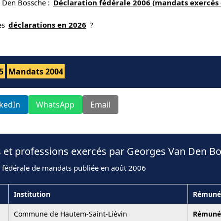
n Den Bossche :
Déclaration fédérale 2006 (mandats exercés 
nes
déclarations en 2026
?
5
Mandats 2004
nkedIn
WhatsApp
Email
s et professions exercés par Georges Van Den B
n fédérale de mandats publiée en août 2006
Institution
Rémuné
Commune de Hautem-Saint-Liévin
Rémuné