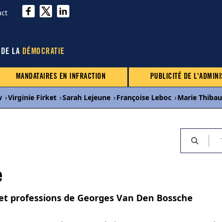
act
 DE LA
DÉMOCRATIE
MANDATAIRES EN INFRACTION
PUBLICITÉ DE L'ADMINI
w
›
Virginie Firket
›
Sarah Lejeune
›
Françoise Leboc
›
Marie Thibau
e
s et professions de Georges Van Den Bossche