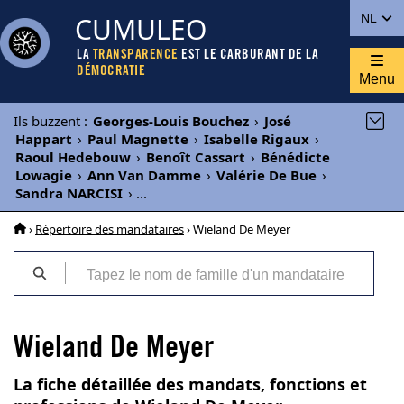
CUMULEO
NL
LA
TRANSPARENCE
EST LE CARBURANT DE LA
DÉMOCRATIE
Menu
Ils buzzent
:
Georges-Louis Bouchez
›
José
Happart
›
Paul Magnette
›
Isabelle Rigaux
›
Raoul Hedebouw
›
Benoît Cassart
›
Bénédicte
Lowagie
›
Ann Van Damme
›
Valérie De Bue
›
Sandra NARCISI
›
...
›
Répertoire des mandataires
› Wieland De Meyer
Wieland De Meyer
La fiche détaillée des mandats, fonctions et