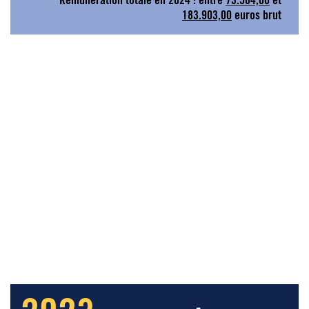
Rémunération totale en 2024 : entre
73.564,00
et
183.903,00
euros brut