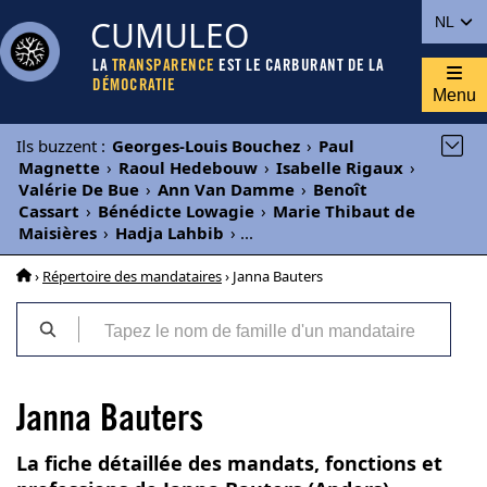
CUMULEO
NL
LA
TRANSPARENCE
EST LE CARBURANT DE LA
DÉMOCRATIE
Menu
Ils buzzent
:
Georges-Louis Bouchez
›
Paul
Magnette
›
Raoul Hedebouw
›
Isabelle Rigaux
›
Valérie De Bue
›
Ann Van Damme
›
Benoît
Cassart
›
Bénédicte Lowagie
›
Marie Thibaut de
Maisières
›
Hadja Lahbib
›
...
›
Répertoire des mandataires
› Janna Bauters
Janna Bauters
La fiche détaillée des mandats, fonctions et