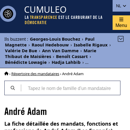
CUMULEO
NL
LA
TRANSPARENCE
EST LE CARBURANT DE LA
DÉMOCRATIE
Menu
Ils buzzent
:
Georges-Louis Bouchez
›
Paul
Magnette
›
Raoul Hedebouw
›
Isabelle Rigaux
›
Valérie De Bue
›
Ann Van Damme
›
Marie
Thibaut de Maisières
›
Benoît Cassart
›
Bénédicte Lowagie
›
Hadja Lahbib
›
...
›
Répertoire des mandataires
› André Adam
André Adam
La fiche détaillée des mandats, fonctions et