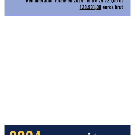
Rémunération totale en 2024 : entre
24.725,00
et
128.931,00
euros brut