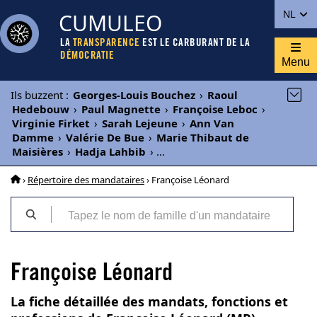
CUMULEO
NL
LA
TRANSPARENCE
EST LE CARBURANT DE LA
DÉMOCRATIE
Menu
Ils buzzent
:
Georges-Louis Bouchez
›
Raoul
Hedebouw
›
Paul Magnette
›
Françoise Leboc
›
Virginie Firket
›
Sarah Lejeune
›
Ann Van
Damme
›
Valérie De Bue
›
Marie Thibaut de
Maisières
›
Hadja Lahbib
›
...
›
Répertoire des mandataires
› Françoise Léonard
Françoise Léonard
La fiche détaillée des mandats, fonctions et